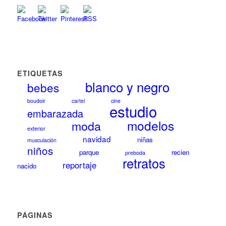
ETIQUETAS
blanco y negro
bebes
boudoir
cartel
cine
estudio
embarazada
modelos
moda
exterior
navidad
niñas
musculación
niños
parque
recien
preboda
retratos
reportaje
nacido
PÁGINAS