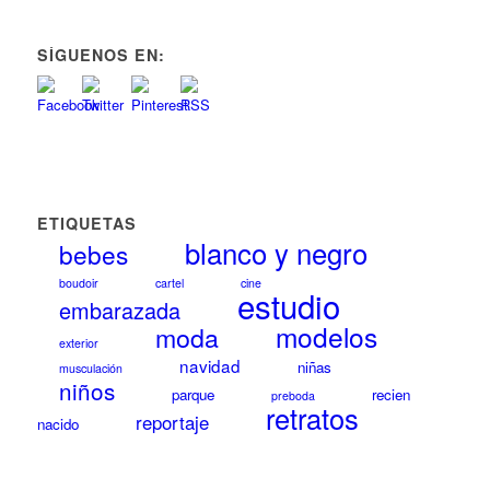
SÍGUENOS EN:
ETIQUETAS
blanco y negro
bebes
boudoir
cartel
cine
estudio
embarazada
modelos
moda
exterior
navidad
niñas
musculación
niños
parque
recien
preboda
retratos
reportaje
nacido